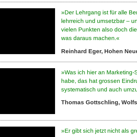
»Der Lehrgang ist für alle B
lehrreich und umsetzbar – u
vielen Punkten also doch di
was daraus machen.«
Reinhard Eger, Hohen Neu
»Was ich hier an Marketing
habe, das hat grossen Eindr
systematisch und auch umz
Thomas Gottschling, Wolfs
»Er gibt sich jetzt nicht als