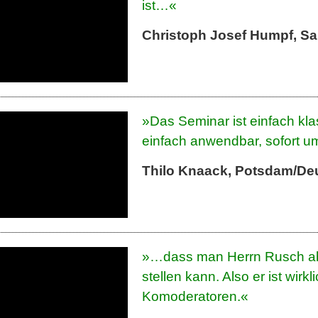
ist…«
Christoph Josef Humpf, Sa
»Das Seminar ist einfach kla
einfach anwendbar, sofort u
Thilo Knaack, Potsdam/De
»…dass man Herrn Rusch abe
stellen kann. Also er ist wirk
Komoderatoren.«