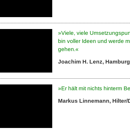
»Viele, viele Umsetzungspun
bin voller Ideen und werde 
gehen.«
Joachim H. Lenz, Hamburg
»Er hält mit nichts hinterm 
Markus Linnemann, Hilter/