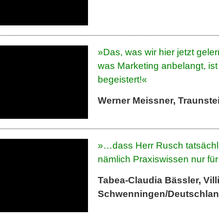
»Das, was wir hier jetzt gele
was Marketing anbelangt, ist 
begeistert!«
Werner Meissner, Traunste
»…dass Herr Rusch tatsächlic
nämlich Praxiswissen nur für 
Tabea-Claudia Bässler, Vill
Schwenningen/Deutschla