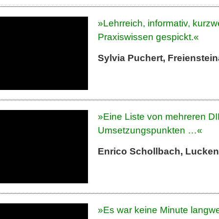
»Lehrreich, informativ, kurzwe
Praxiswissen gespickt.«
Sylvia Puchert, Freienstei
»Eine Liste von mehreren DI
Umsetzungspunkten …«
Enrico Schollbach, Lucke
»Es war keine Minute langwei