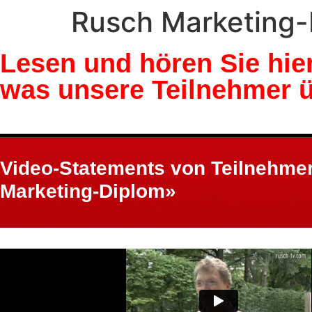
Rusch Marketing-
Lesen und hören Sie hier
was unsere Teilnehmer 
Video-Statements von Teilnehme
Marketing-Diplom»